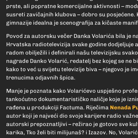
prste, ali popratne komercijalne aktivnosti – modn
susreti zavičajnih klubova – dobro su posjećene.
gimnazije idealna je scenografija za kičaste mani
Povod za autorsku večer Danka Volarića bila je na
Hrvatska radiotelevizija svake godine dodjeljuje 
radom obilježili i definirali našu televizijsku sva
nagrade Danko Volarić, redatelj bez kojeg se ne bi 
kako to već u svijetu televizije biva – njegovo je 
trenucima odjavnih špica.
Manje je poznata kako Volarićevo uspješno profesi
tankoćutno dokumentarističko naličje koje je izn
rađena u produkciji Factuma. Riječima
Nenada P
autor koji je najveći dio svoje karijere radio važn
autorski prepoznatljivi – režirao je gotovo sve kul
karika, Tko želi biti milijunaš? i Izazov. No, Volari