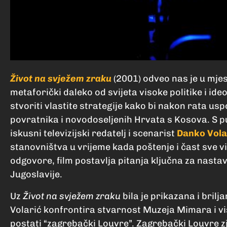
Ž
ivot na svježem zraku
(2001) odveo nas je u mjes
metaforički daleko od svijeta visoke politike i ideo
stvoriti vlastite strategije kako bi nakon rata u
povratnika i novodoseljenih Hrvata s Kosova. S 
iskusni televizijski redatelj i scenarist
Danko Vola
stanovništva u vrijeme kada poštenje i čast sve v
odgovore, film postavlja pitanja ključna za nasta
Jugoslavije.
Uz
Život na svježem zraku
bila je prikazana i brilj
Volarić konfrontira stvarnost Muzeja Mimara i vi
postati “zagrebački Louvre”. Zagrebački Louvre zj