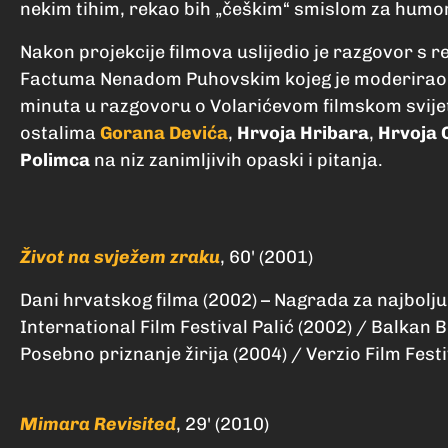
nekim tihim, rekao bih „češkim“ smislom za humor
Nakon projekcije filmova uslijedio je razgovor 
Factuma Nenadom Puhovskim kojeg je moderirao f
minuta u razgovoru o Volarićevom filmskom svijet
ostalima
Gorana Devića
,
Hrvoja Hribara
,
Hrvoja 
Polimca
na niz zanimljivih opaski i pitanja.
Život na svježem zraku
, 60' (2001)
Dani hrvatskog filma (2002) – Nagrada za najbolju 
International Film Festival Palić (2002) / Balkan B
Posebno priznanje žirija (2004) / Verzio Film Fest
Mimara Revisited
, 29' (2010)