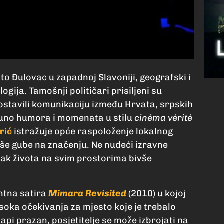
to Đulovac u zapadnoj Slavoniji, geografski i
logija. Tamošnji političari prisiljeni su
spostavili komunikaciju između Hrvata, srpskih
puno humora i momenata u stilu
cinéma vérité
rić
istražuje opće raspoloženje lokalnog
iše gube na značenju. Ne nudeći izravne
vak života na svim prostorima bivše
antna satira
Mimara Revisited
(2010) u kojoj
soka očekivanja za mjesto koje je trebalo
api prazan, posjetitelje se može izbrojati na