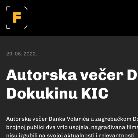
20. 06. 2022.
Autorska večer D
Dokukinu KIC
Autorska večer Danka Volarića u zagrebačkom Dok
brojnoj publici dva vrlo uspjela, nagrađivana fil
nisu izgubili na svojoj aktualnosti i relevantnosti.