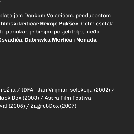
.”
s redateljem Dankom Volarićem, producentom
ilmski kritičar
Hrvoje Pukšec
. Četrdesetak
u ponukao je brojne posjetitelje, među
Osvadića
,
Dubravka Merlića
i
Nenada
režiju / IDFA - Jan Vrijman selekcija (2002) /
lack Box (2003) / Astra Film Festival –
ival (2005) / ZagrebDox (2007)