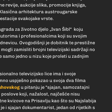
e revije, aukcije slika, promocije knjiga,
 Klasična arhitektura austrougarske
festacije svakojake vrste.
grada za životno djelo „Ivan Šibl“ koju
autorima i profesionalcima koji su svojim
kodnevicu. Ovogodišnji je dobitnik te prestižne
mogli zamisliti brojni televizijski sadržaji no
ime samo jedno u nizu koje proleti u zadnjim
onalno televizijsko lice ima i svoje
imno uspješno pokazao u svoja dva filma
uhovskog
u pitanju je “sjajan, samozatajni
e poslove koji, nažalost, najčešće nisu
tne kvizove na Prisavlju kao što su Najslabija
ć je i sjajan dokumentarist, jedan od rijetkih s