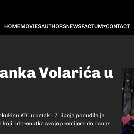
HOME
MOVIES
AUTHORS
NEWS
FACTUM
CONTACT
anka Volarića u
ukinu KIC u petak 17. lipnja ponudila je
ma koji od trenutka svoje premijere do danas