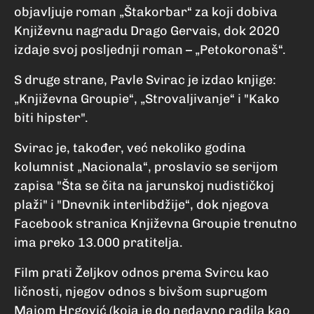
objavljuje roman „Štakorbar“ za koji dobiva
Književnu nagradu Drago Gervais, dok 2020
izdaje svoj posljednji roman – „Petokoronaš“.
S druge strane, Pavle Svirac je izdao knjige:
„Književna Groupie“, „Strovaljivanje“ i "Kako
biti hipster".
Svirac je, također, već nekoliko godina
kolumnist „Nacionala“, proslavio se serijom
zapisa "Šta se čita na jarunskoj nudističkoj
plaži" i "Dnevnik interlibdžije“, dok njegova
Facebook stranica Književna Groupie trenutno
ima preko 13.000 pratitelja.
Film prati Željkov odnos prema Svircu kao
ličnosti, njegov odnos s bivšom suprugom
Majom Hrgović (koja je do nedavno radila kao