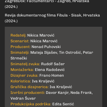
ZagrebDox: Factumentarci - Zagreb, Hrvatska
(2024.)
Revija dokumentarnog filma Fibula - Sisak, Hrvatska
(2024.)
Redatelj:
Nikica Marović
Scenarist:
Nikica Marović
Producent:
Nenad Puhovski
Snimatelji:
Mateja Ilijašev, Tin Ostrošić, Petar
Strmečki
Snimatelj zvuka:
Rudolf Sačer
Montažerka:
Elena Radošević
Dizajner zvuka:
Frano Homen
Koloristica:
Iva Kraljević
Grafička dizajnerica:
Iva Kraljević
Izvršni producenti:
Davor Kanjir, Neda Frank,
Vedran Šuvar
Produkcijska podrška:
Edita Sentić