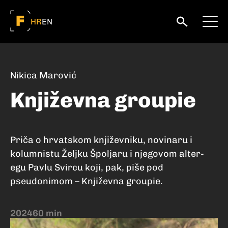
HR
EN
Nikica Marović
Književna groupie
Priča o hrvatskom književniku, novinaru i
kolumnistu Željku Špoljaru i njegovom alter-
egu Pavlu Svircu koji, pak, piše pod
pseudonimom – Književna groupie.
2024
60 min