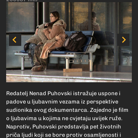
ZA
o
Redatelj Nenad Puhovski istražuje uspone i
padove u ljubavnim vezama iz perspektive
sudionika ovog dokumentarca.
Zajedno
je film
o ljubavima u kojima ne cvjetaju uvijek ruže.
Naprotiv, Puhovski predstavlja pet životnih
priča ljudi koji se bore protiv osamljenosti i