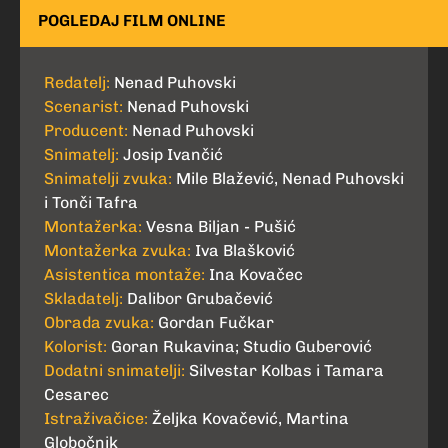
POGLEDAJ FILM ONLINE
Redatelj:
Nenad Puhovski
Scenarist:
Nenad Puhovski
Producent:
Nenad Puhovski
Snimatelj:
Josip Ivančić
Snimatelji zvuka:
Mile Blažević, Nenad Puhovski
i Tonči Tafra
Montažerka:
Vesna Biljan - Pušić
Montažerka zvuka:
Iva Blašković
Asistentica montaže:
Ina Kovačec
Skladatelj:
Dalibor Grubačević
Obrada zvuka:
Gordan Fučkar
Kolorist:
Goran Rukavina; Studio Guberović
Dodatni snimatelji:
Silvestar Kolbas i Tamara
Cesarec
Istraživačice:
Željka Kovačević, Martina
Globočnik