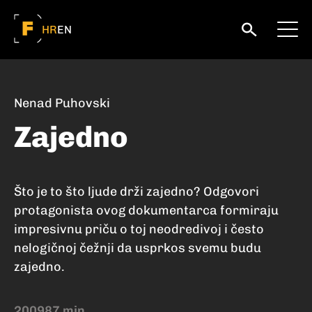
HR
EN
Nenad Puhovski
Zajedno
Što je to što ljude drži zajedno? Odgovori
protagonista ovog dokumentarca formiraju
impresivnu priču o toj neodredivoj i često
nelogičnoj čežnji da usprkos svemu budu
zajedno.
2009
87 min