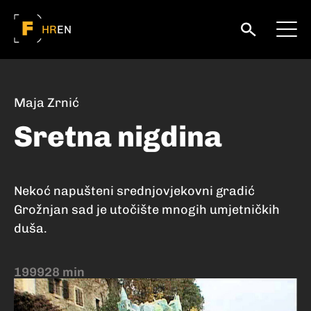
HR
EN
Maja Zrnić
Sretna nigdina
Nekoć napušteni srednjovjekovni gradić
Grožnjan sad je utočište mnogih umjetničkih
duša.
1999
28 min