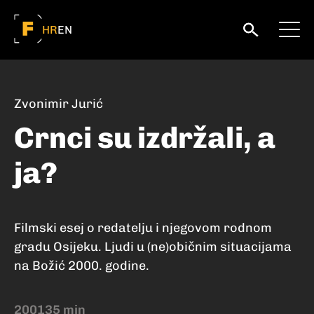
HR
EN
Zvonimir Jurić
Crnci su izdržali, a
ja?
Filmski esej o redatelju i njegovom rodnom
gradu Osijeku. Ljudi u (ne)običnim situacijama
na Božić 2000. godine.
2001
35 min