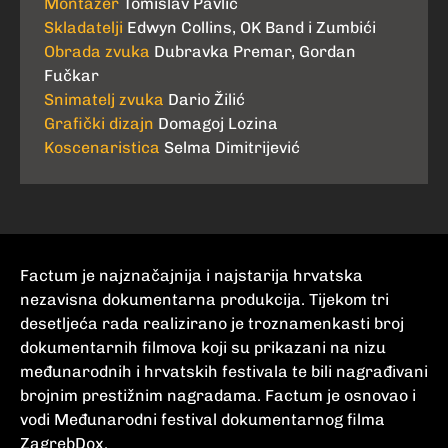
Montažer
Tomislav Pavlic
Skladatelji
Edwyn Collins, OK Band i Zumbići
Obrada zvuka
Dubravka Premar, Gordan
Fučkar
Snimatelj zvuka
Dario Žilić
Grafički dizajn
Domagoj Lozina
Koscenaristica
Selma Dimitrijević
Factum je najznačajnija i najstarija hrvatska
nezavisna dokumentarna produkcija. Tijekom tri
desetljeća rada realizirano je troznamenkasti broj
dokumentarnih filmova koji su prikazani na nizu
međunarodnih i hrvatskih festivala te bili nagrađivani
brojnim prestižnim nagradama. Factum je osnovao i
vodi Međunarodni festival dokumentarnog filma
ZagrebDox.