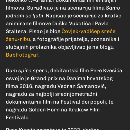
nekoliko tv-drama i dokumentarnih emisija i
filmova. Surađivao je na scenariju filma
Samo
jednom se ljubi
. Napisao je scenarije za kratke
animirane filmove Duška Vukotića i Pavla
Štaltera. Pisao je blog
Čovjek-vadičep sreće
ženu-ribu
, a fotografije prijatelja, poznanika i
slučajnih prolaznika objavljivao je na blogu
Bablfotograf
.
Dum spiro spero
, debitantski film Pere Kvesića
osvojio je Grand prix na Danima hrvatskog
filma 2016, nagradu Vedran Šamanović,
nagradu za najbolji srednjometražni
dokumentarni film na Festival dei popoli, te
nagradu Golden Horn na Krakow Film
Festivalu.