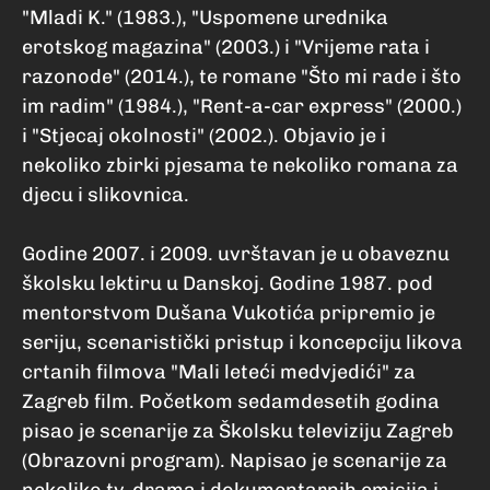
"Mladi K." (1983.), "Uspomene urednika
erotskog magazina" (2003.) i "Vrijeme rata i
razonode" (2014.), te romane "Što mi rade i što
im radim" (1984.), "Rent-a-car express" (2000.)
i "Stjecaj okolnosti" (2002.). Objavio je i
nekoliko zbirki pjesama te nekoliko romana za
djecu i slikovnica.
Godine 2007. i 2009. uvrštavan je u obaveznu
školsku lektiru u Danskoj. Godine 1987. pod
mentorstvom Dušana Vukotića pripremio je
seriju, scenaristički pristup i koncepciju likova
crtanih filmova "Mali leteći medvjedići" za
Zagreb film. Početkom sedamdesetih godina
pisao je scenarije za Školsku televiziju Zagreb
(Obrazovni program). Napisao je scenarije za