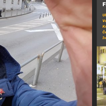
F
U
V
K
Č
I