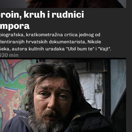
roin, kruh i rudnici
umpora
biografska, kratkometražna crtica jednog od
lentiranijih hrvatskih dokumentarista, Nikole
eka, autora kultnih uradaka "Ubil bum te" i "Vajt".
6
30 min