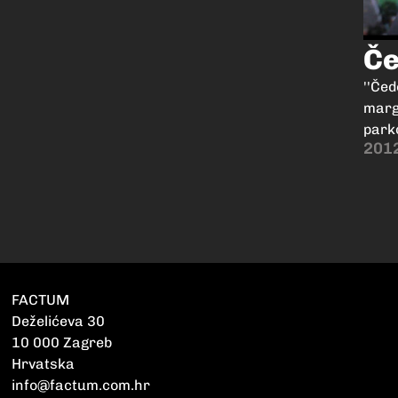
Č
''Čed
marg
park
201
FACTUM
Deželićeva 30
10 000 Zagreb
Hrvatska
info@factum.com.hr