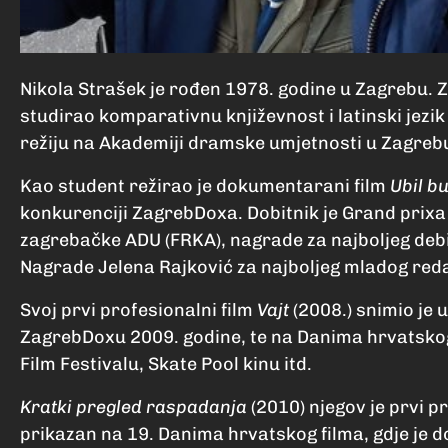
Nikola Strašek je rođen 1978. godine u Zagrebu. Z
studirao komparativnu književnost i latinski jezik 
režiju na Akademiji dramske umjetnosti u Zagreb
Kao student režirao je dokumentarani film
Ubil b
konkurenciji ZagrebDoxa. Dobitnik je Grand prixa 
zagrebačke ADU (FRKA), nagrade za najboljeg debi
Nagrade Jelena Rajković za najboljeg mladog reda
Svoj prvi profesionalni film
Vajt
(2008.) snimio je 
ZagrebDoxu 2009. godine, te na Danima hrvatskog 
Film Festivalu, Skate Pool kinu itd.
Kratki pregled raspadanja
(2010) njegov je prvi pr
prikazan na 19. Danima hrvatskog filma, gdje je d