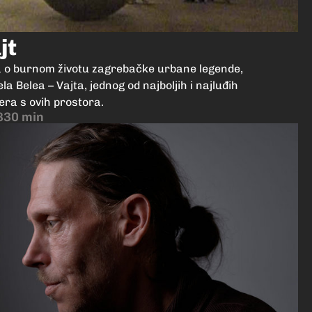
jt
a o burnom životu zagrebačke urbane legende,
la Belea – Vajta, jednog od najboljih i najluđih
era s ovih prostora.
8
30 min