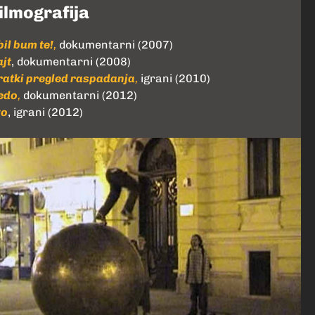
ilmografija
bil bum te!
,
dokumentarni (2007)
ajt
, dokumentarni (2008)
ratki pregled raspadanja
,
igrani (2010)
edo
,
dokumentarni (2012)
vo
, igrani (2012)