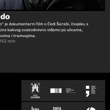
edo
o'' je dokumentarni film o Čedi Šarabi, čovjeku s
ine kakvog svakodnevno viđamo po ulicama,
ovima i tramvajima.
2
52 min