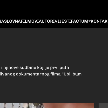
NASLOVNA
FILMOVI
AUTORI
VIJESTI
FACTUM
KONTAK
i njihove sudbine koji je prvi puta
đivanog dokumentarnog filma ''Ubil bum