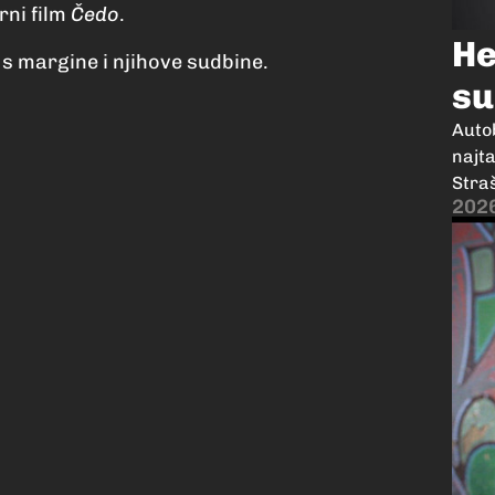
rni film
Čedo
.
He
e s margine i njihove sudbine.
s
Auto
najta
Straš
202