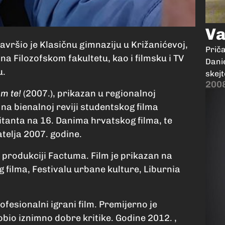
Va
avršio je Klasičnu gimnaziju u Križanićevoj,
Prič
na Filozofskom fakultetu, kao i filmsku i TV
Danie
u.
skejt
200
um te!
(2007.), prikazan u regionalnoj
na bienalnoj reviji studentskog filma
tanta na 16. Danima hrvatskog filma, te
telja 2007. godine.
u produkciji Factuma. Film je prikazan na
filma, Festivalu urbane kulture, Liburnia
ofesionalni igrani film. Premijerno je
obio iznimno dobre kritike. Godine 2012. ,