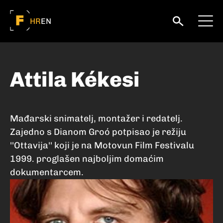
HR
EN
Attila Kékesi
Mađarski snimatelj, montažer i redatelj.
Zajedno s Dianom Groó potpisao je režiju
''Ottavija'' koji je na Motovun Film Festivalu
1999. proglašen najboljim domaćim
dokumentarcem.